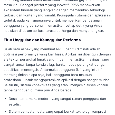
masa kini. Sebagai platform yang inovatif, RP55 menawarkan
ekosistem hiburan yang lengkap dengan memadukan teknologi
terbaru dan konten yang variatif. Keunggulan utama dari aplikasi ini
terletak pada kemampuannya untuk memberikan pengalaman
pengguna yang personal, memastikan setiap detik yang Anda
habiskan di dalam aplikasi terasa berharga dan menyenangkan.
Fitur Unggulan dan Keunggulan Performa
Salah satu aspek yang membuat RP55 begitu diminati adalah
optimasi performanya yang luar biasa. Aplikasi ini dibangun dengan
arsitektur perangkat lunak yang ringan, memastikan navigasi yang
sangat lancar tanpa kendala lag, bahkan pada perangkat dengan
spesifikasi menengah. Antarmuka pengguna (UI) yang intuitif
memungkinkan siapa saja, baik pengguna baru maupun
profesional, untuk mengoperasikan aplikasi dengan sangat mudah.
Selain itu, sistem konektivitas yang stabil menjamin akses konten
tanpa gangguan di mana pun Anda berada.
Desain antarmuka modern yang sangat ramah pengguna dan
estetis.
Sistem pemuatan data yang cepat berkat teknologi kompresi