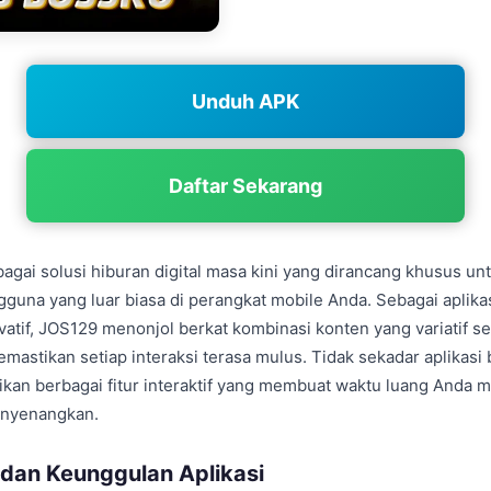
Unduh APK
Daftar Sekarang
agai solusi hiburan digital masa kini yang dirancang khusus u
una yang luar biasa di perangkat mobile Anda. Sebagai aplika
vatif, JOS129 menonjol berkat kombinasi konten yang variatif se
mastikan setiap interaksi terasa mulus. Tidak sekadar aplikasi 
ikan berbagai fitur interaktif yang membuat waktu luang Anda m
enyenangkan.
 dan Keunggulan Aplikasi