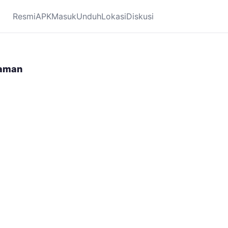
Resmi
APK
Masuk
Unduh
Lokasi
Diskusi
gaman